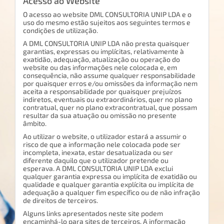
Acesso ao Website
O acesso ao website DML CONSULTORIA UNIP LDA e o
uso do mesmo estão sujeitos aos seguintes termos e
condições de utilização.
A DML CONSULTORIA UNIP LDA não presta quaisquer
garantias, expressas ou implícitas, relativamente à
exatidão, adequação, atualização ou operação do
website ou das informações nele colocada e, em
consequência, não assume qualquer responsabilidade
por quaisquer erros e/ou omissões da informação nem
aceita a responsabilidade por quaisquer prejuízos
indiretos, eventuais ou extraordinários, quer no plano
contratual, quer no plano extracontratual, que possam
resultar da sua atuação ou omissão no presente
âmbito.
Ao utilizar o website, o utilizador estará a assumir o
risco de que a informação nele colocada pode ser
incompleta, inexata, estar desatualizada ou ser
diferente daquilo que o utilizador pretende ou
esperava. A DML CONSULTORIA UNIP LDA exclui
qualquer garantia expressa ou implícita de exatidão ou
qualidade e qualquer garantia explícita ou implícita de
adequação a qualquer fim específico ou de não infração
de direitos de terceiros.
Alguns links apresentados neste site podem
encaminhá-lo para sites de terceiros. A informação